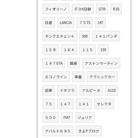
フィオリーノ
デスK日録
GTR
R35
日産
LANCIA
７５TS
147
チンクエチェント
500
１４１パンダ
１５９
１６４
１１５
159
１４７GTA
国産
アストンマーティン
エコノライン
車屋
クラシックカー
旧車
イタフラ
アルピーヌ
A110
７５
１４７
１４１
セレクタ
５００
FIAT
ジュリア
アバルト６９５
きよPブログ