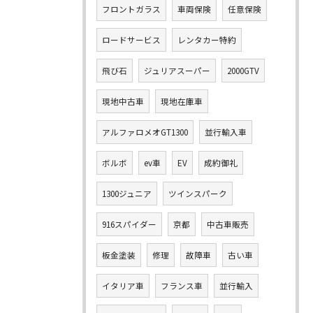
フロントガラス
車両保険
任意保険
ロードサービス
レンタカー特約
飛び石
ジュリアスーパー
2000GTV
現地中古車
現地在庫車
アルファロメオGT1300
並行輸入車
ボルボ
ev車
EV
成約御礼
1300ジュニア
ツインスパーク
916スパイダー
京都
中古車販売
板金塗装
修理
故障車
古い車
イタリア車
フランス車
並行輸入