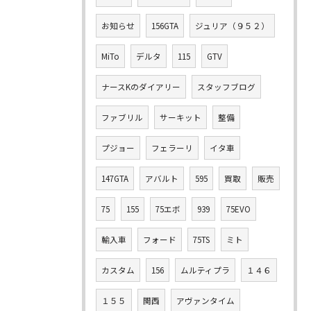
お知らせ
156GTA
ジュリア（９５２）
MiTo
デルタ
115
GTV
ナースKのダイアリー
スタッフブログ
ファブリル
サーキット
整備
プジョー
フェラーリ
イタ車
147GTA
アバルト
595
買取
販売
75
155
75エボ
939
75EVO
輸入車
フォード
75TS
ミト
カスタム
156
ムルティプラ
１４６
１５５
関西
アヴァンタイム