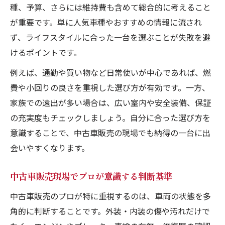
種、予算、さらには維持費も含めて総合的に考えること
中古車販売で納得する選び方の新常識
が重要です。単に人気車種やおすすめの情報に流され
走行距離や年式が中古車選びに与える影響
ず、ライフスタイルに合った一台を選ぶことが失敗を避
中古車販売で走行距離の目安を知る重要性
けるポイントです。
年式と中古車販売の価値判断ポイント
例えば、通勤や買い物など日常使いが中心であれば、燃
中古車販売で走行距離と状態の関係を解説
費や小回りの良さを重視した選び方が有効です。一方、
中古車販売で年式をどう考慮すべきか
家族での遠出が多い場合は、広い室内や安全装備、保証
中古車販売で実際に起きる劣化と対策
の充実度もチェックしましょう。自分に合った選び方を
中古車の状態確認で後悔を避けるポイント
意識することで、中古車販売の現場でも納得の一台に出
会いやすくなります。
中古車販売で状態確認に必要な着眼点とは
中古車販売で見逃しやすい劣化サインの例
中古車販売現場でプロが意識する判断基準
中古車販売で実践したい外装と内装の確認
中古車販売のプロが特に重視するのは、車両の状態を多
中古車販売でエンジンや機関部のチェック
角的に判断することです。外装・内装の傷や汚れだけで
法