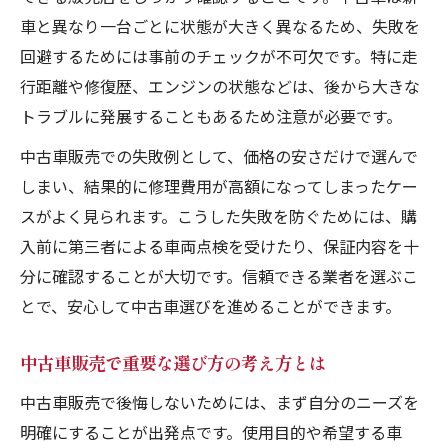
中古車販売で見落としがちな注意点を解説
車と異なり一台ごとに状態が大きく異なるため、失敗を
プロの視点で語る中古車販売の注意点
回避するためには事前のチェックが不可欠です。特に走
中古車販売で見抜くべきリスクの特徴と対
行距離や修復歴、エンジンの状態などは、後から大きな
策
トラブルに発展することもあるため注意が必要です。
中古車販売の現場でプロが警戒するポイン
中古車販売での失敗例として、価格の安さだけで選んで
ト
しまい、結果的に修理費用が高額になってしまったケー
中古車販売で損しない判断力の鍛え方とは
スがよく見られます。こうした失敗を防ぐためには、購
中古車販売を安全に進めるための注意事項
入前に第三者による車両点検を受けたり、保証内容を十
プロ厳選の中古車販売チェックリスト紹介
分に確認することが大切です。信頼できる業者を選ぶこ
価格以外で重視したい中古車販売の基準
とで、安心して中古車選びを進めることができます。
中古車販売で価格以外に見るべき本質とは
中古車販売で重要な選び方の考え方とは
中古車販売で信頼性を見極めるポイント
中古車販売で後悔しないためには、まず自分のニーズを
中古車販売で状態評価の重要性を理解する
明確にすることが出発点です。使用目的や希望する車
中古車販売で失敗しない基準設定の方法