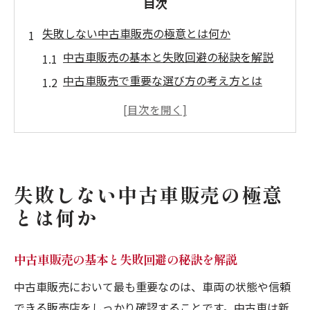
目次
失敗しない中古車販売の極意とは何か
中古車販売の基本と失敗回避の秘訣を解説
中古車販売で重要な選び方の考え方とは
中古車販売現場でプロが意識する判断基準
中古車販売で後悔しないための心構え
中古車販売の流れと信頼できる選び方
購入時に押さえておきたい中古車選び方
失敗しない中古車販売の極意
中古車販売でニーズに合う選び方のポイン
とは何か
ト
予算別に考える中古車販売の選び方のコツ
中古車販売の基本と失敗回避の秘訣を解説
失敗しないための中古車販売情報収集術
中古車販売において最も重要なのは、車両の状態や信頼
中古車販売で押さえたい試乗と確認事項
できる販売店をしっかり確認することです。中古車は新