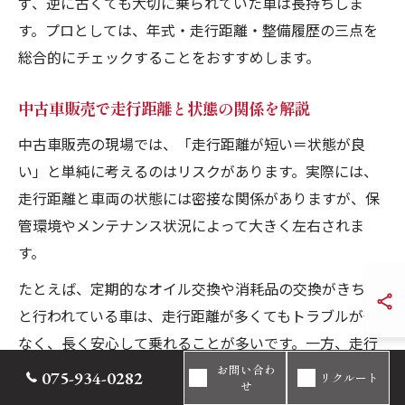
ず、逆に古くても大切に乗られていた車は長持ちしま
す。プロとしては、年式・走行距離・整備履歴の三点を
総合的にチェックすることをおすすめします。
中古車販売で走行距離と状態の関係を解説
中古車販売の現場では、「走行距離が短い＝状態が良
い」と単純に考えるのはリスクがあります。実際には、
走行距離と車両の状態には密接な関係がありますが、保
管環境やメンテナンス状況によって大きく左右されま
す。
たとえば、定期的なオイル交換や消耗品の交換がきちん
と行われている車は、走行距離が多くてもトラブルが少
なく、長く安心して乗れることが多いです。一方、走行
距離が短くても、長期間放置されていた車はエンジンや
お問い合わ
075-934-0282
リクルート
せ
ゴム部品の劣化が進行している場合があります。実際の