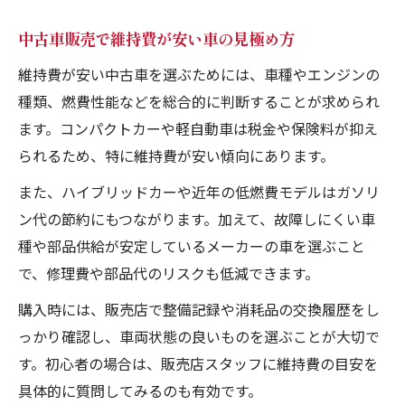
ア
中古車販売と維持費を抑えるポイントを解
中古車販売で維持費が安い車の見極め方
説
維持費が安い中古車を選ぶためには、車種やエンジンの
中古車販売で長く快適に乗るための工夫
種類、燃費性能などを総合的に判断することが求められ
中古車販売の維持費節約と安全運転の関係
ます。コンパクトカーや軽自動車は税金や保険料が抑え
られるため、特に維持費が安い傾向にあります。
安心して乗り続けるための中古車販売知識
中古車販売で安心できる維持費サポートの
また、ハイブリッドカーや近年の低燃費モデルはガソリ
活用法
ン代の節約にもつながります。加えて、故障しにくい車
種や部品供給が安定しているメーカーの車を選ぶこと
中古車販売で長く乗れる車選びの知識を解
で、修理費や部品代のリスクも低減できます。
説
中古車販売のアフターサービスと維持費の
購入時には、販売店で整備記録や消耗品の交換履歴をし
重要性
っかり確認し、車両状態の良いものを選ぶことが大切で
中古車販売で故障リスクを減らす維持費管
す。初心者の場合は、販売店スタッフに維持費の目安を
理術
具体的に質問してみるのも有効です。