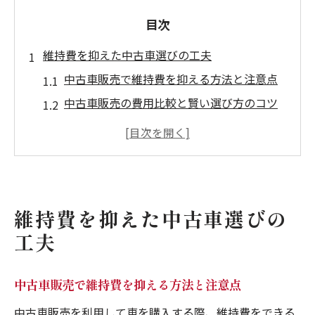
目次
維持費を抑えた中古車選びの工夫
中古車販売で維持費を抑える方法と注意点
中古車販売の費用比較と賢い選び方のコツ
中古車販売で維持費が安い車の見極め方
中古車販売の維持費を減らす店舗選びの秘
訣
中古車販売とカーリースの維持費徹底比較
維持費を抑えた中古車選びの
無理なく乗れる中古車販売の新常識
工夫
中古車販売で家計に優しい選択をするポイ
ント
中古車販売で維持費を抑える方法と注意点
中古車販売の定額払いと支払い管理のメリ
ット
中古車販売を利用して車を購入する際、維持費をできる