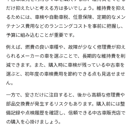
だけ抑えたいと考える方は多いでしょう。維持費を抑え
中古車販売で無理なく乗れる維持費計画の
るためには、車検や自動車税、任意保険、定期的なメン
立て方
テナンス費用などのランニングコストを事前に把握し、
中古車販売の月額固定費を抑える工夫を解
予算に組み込むことが重要です。
説
中古車販売で想定外出費を防ぐための知恵
例えば、燃費の良い車種や、故障が少なく修理費が抑え
られるメーカーの車を選ぶことで、長期的な維持費を削
生活と家計に優しい車の維持費管理術
減できます。また、購入時に車検が残っている中古車を
中古車販売で維持費を抑える家計管理の基
選ぶと、初年度の車検費用を節約できる点も見逃せませ
本
ん。
中古車販売の維持コスト見積もりと節約術
一方で、安さだけに注目すると、後から高額な修理費や
中古車販売で家計負担を軽減するポイント
部品交換費が発生するリスクもあります。購入前には整
解説
備記録や点検履歴を確認し、信頼できる中古車販売店で
中古車販売と維持費バランスを取る方法
の購入を心掛けましょう。
中古車販売で家計にやさしい維持費計算の