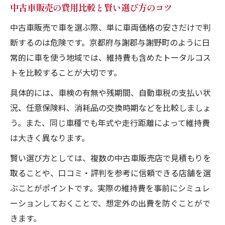
コツ
中古車販売の費用比較と賢い選び方のコツ
中古車のランニングコストを徹底解説
中古車販売で車を選ぶ際、単に車両価格の安さだけで判
中古車販売のランニングコストの内訳と特
断するのは危険です。京都府与謝郡与謝野町のように日
徴
常的に車を使う地域では、維持費も含めたトータルコス
中古車販売でかかる維持費を分かりやすく
トを比較することが大切です。
解説
具体的には、車検の有無や残期間、自動車税の支払い状
中古車販売のランニングコスト節約ポイン
況、任意保険料、消耗品の交換時期などを比較しましょ
ト
う。また、同じ車種でも年式や走行距離によって維持費
中古車販売と維持費の関係を具体的に検証
は大きく異なります。
中古車販売のコスト比較で分かる節約術
賢い選び方としては、複数の中古車販売店で見積もりを
快適カーライフの維持費節約ポイント
取ることや、口コミ・評判を参考に信頼できる店舗を選
中古車販売で快適に乗るための維持費節約
ぶことがポイントです。実際の維持費を事前にシミュレ
法
ーションしておくことで、想定外の出費を防ぐことがで
中古車販売の費用負担を減らす生活アイデ
きます。