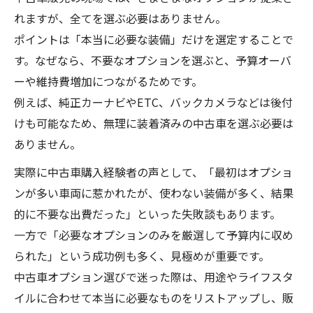
れますが、全てを選ぶ必要はありません。
中古車販売で必須なオプションの選び方
ポイントは「本当に必要な装備」だけを選定することで
中古車販売で損しないオプション見極め術
す。なぜなら、不要なオプションを選ぶと、予算オーバ
中古車販売で必要性高い装備のチェック方
ーや維持費増加につながるためです。
法
例えば、純正カーナビやETC、バックカメラなどは後付
コスパで考える中古車販売の装備選定
けも可能なため、無理に装着済みの中古車を選ぶ必要は
中古車販売でコスパ重視のオプション選択
ありません。
法
実際に中古車購入経験者の声として、「最初はオプショ
中古車オプション相場と費用最適化の秘訣
ンが多い車両に惹かれたが、使わない装備が多く、結果
中古車販売でコーティングの必要性を検証
的に不要な出費だった」といった失敗談もあります。
中古車販売でコスパ優先の装備選びポイン
一方で「必要なオプションのみを厳選して予算内に収め
ト
られた」という成功例も多く、見極めが重要です。
中古車販売で賢く費用を抑える選定テクニ
中古車オプション選びで迷った際は、用途やライフスタ
ック
イルに合わせて本当に必要なものをリストアップし、販