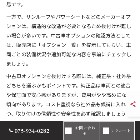
易です。
一方で、サンルーフやパワーシートなどのメーカーオプ
ションは、構造的な改造が必要となるため後付けが難し
い場合が多いです。中古車オプションの確認方法として
は、販売店に「オプション一覧」を提示してもらい、車
両ごとの装備状況や追加可能な内容を事前にチェックし
ましょう。
中古車オプションを後付けする際には、純正品・社外品
どちらを選ぶかもポイントです。純正品は車両との適合
や保証面で安心感がありますが、費用がやや高めになる
傾向があります。コスト重視なら社外品も候補に入れつ
つ、取り付けの信頼性や安全性を必ず確認しましょう。
お問い合わ
075-934-0282
中古車販売で後付け時の注意点を解説
リクルート
せ