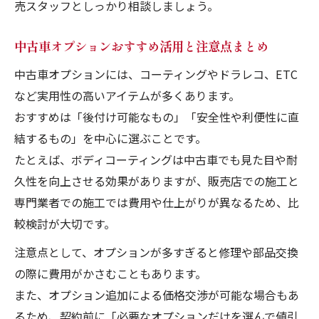
ライフスタイル別おすすめ中古車装備集
売スタッフとしっかり相談しましょう。
中古車販売で生活に合うオプション選定術
中古車オプションおすすめ活用と注意点まとめ
中古車オプションおすすめ装備を徹底比較
中古車オプションには、コーティングやドラレコ、ETC
中古車販売で家族向け装備の選び方
など実用性の高いアイテムが多くあります。
中古車販売で一人暮らしに最適な装備特集
おすすめは「後付け可能なもの」「安全性や利便性に直
中古車販売で通勤向けオプションの選び方
結するもの」を中心に選ぶことです。
中古車オプション後付けの可否と注意点
たとえば、ボディコーティングは中古車でも見た目や耐
中古車販売で後付け対応オプションの選び
久性を向上させる効果がありますが、販売店での施工と
方
専門業者での施工では費用や仕上がりが異なるため、比
中古車オプション後付け可能な装備チェッ
較検討が大切です。
ク
注意点として、オプションが多すぎると修理や部品交換
中古車販売で後付け時の注意点を解説
の際に費用がかさむこともあります。
中古車販売でディーラーオプション後付け
また、オプション追加による価格交渉が可能な場合もあ
術
るため、契約前に「必要なオプションだけを選んで値引