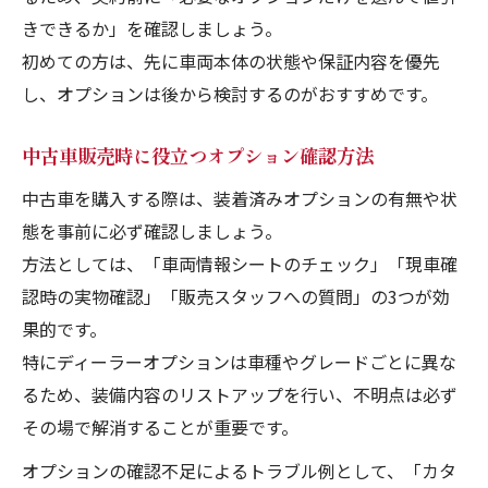
中古車販売で後付け時に起こりやすいトラ
きできるか」を確認しましょう。
ブル
初めての方は、先に車両本体の状態や保証内容を優先
無駄なく中古車販売を成功へ導く極意
し、オプションは後から検討するのがおすすめです。
中古車販売で無駄なオプションを排除する
中古車販売時に役立つオプション確認方法
方法
中古車を購入する際は、装着済みオプションの有無や状
中古車販売で必要最低限の装備を見極める
態を事前に必ず確認しましょう。
コツ
方法としては、「車両情報シートのチェック」「現車確
中古車オプション交渉で費用を抑えるポイ
認時の実物確認」「販売スタッフへの質問」の3つが効
ント
果的です。
中古車販売で満足度を高める選定の工夫
特にディーラーオプションは車種やグレードごとに異な
中古車販売で総支払額を最適化する秘訣
るため、装備内容のリストアップを行い、不明点は必ず
その場で解消することが重要です。
オプションの確認不足によるトラブル例として、「カタ