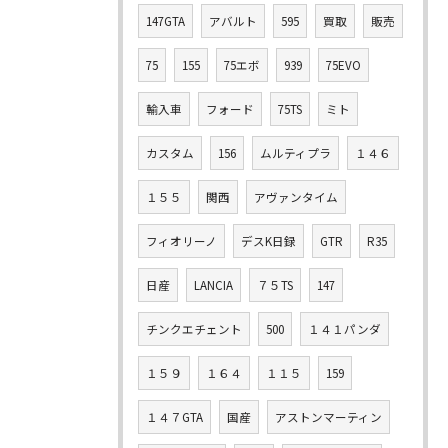
147GTA
アバルト
595
買取
販売
75
155
75エボ
939
75EVO
輸入車
フォード
75TS
ミト
カスタム
156
ムルティプラ
１４６
１５５
関西
アヴァンタイム
フィオリーノ
デスK日録
GTR
R35
日産
LANCIA
７５TS
147
チンクエチェント
500
１４１パンダ
１５９
１６４
１１５
159
１４７GTA
国産
アストンマーティン