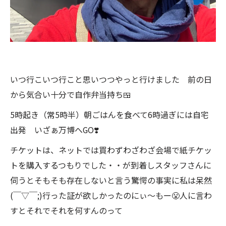
いつ行こいつ行こと思いつつやっと行けました 前の日
から気合い十分で自作弁当持ち🍱
5時起き（常5時半）朝ごはんを食べて6時過ぎには自宅
出発 いざぁ万博へGO❣️
チケットは、ネットでは買わずわざわざ会場で紙チケッ
トを購入するつもりでした・・が到着しスタッフさんに
伺うとそもそも存在しないと言う驚愕の事実に私は呆然
(￣▽￣;)行った証が欲しかったのにぃ〜もー😤人に言わ
すとそれでそれを何すんのって