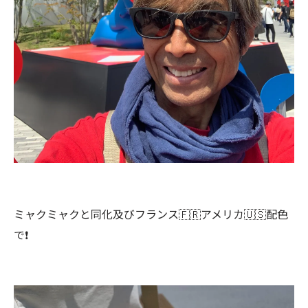
ミャクミャクと同化及びフランス🇫🇷アメリカ🇺🇸配色
で❗️