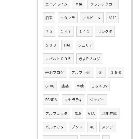
エコノライン
車屋
クラシックカー
旧車
イタフラ
アルピーヌ
A110
７５
１４７
１４１
セレクタ
５００
FIAT
ジュリア
アバルト６９５
きよPブログ
丹羽ブログ
アルファGT
GT
１６６
GTV6
塗装
車検
１６４QV
PANDA
マセラティ
ジャガー
アルフェッタ
916
GTA
現地在庫
バルケッタ
プント
4C
メンテ