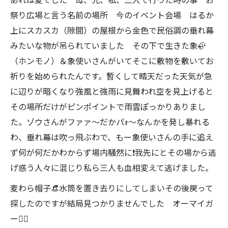
祭り広場と言う名前の場所 今のイベント会場 はるか
上にスカスカ（隙間）の屋根から金色で民俗調の垂れ幕
みたいな物が吊られていました その下で生きた象🦣
（ホンモノ）＆象使いさんがいてそこに敷物を敷いてお
祈りを始められたんです。暫くして晴天だった天気が急
に辺りが暗くなり強風と強雨に見舞われ空を見上げると
その場所だけがピンポイントで雨雲ぽっかりありまし
た。ゾウさんがファァ〜だかパｫ〜なんかを発し暴れる
わ、垂れ幕は吹っ飛ぶわで、もー象使いさんの手に追え
ず何が何だかわからず場内騒然に❗️我先にとその場から逃
げ惑う人々に混じり私ら三人も血相変えて逃げました。
麦わら帽子👒水筒を置き去りにしてしまいその後戻って
探したのですが結局見つかりませんでした オーマイガ
ー🤷‍♂️