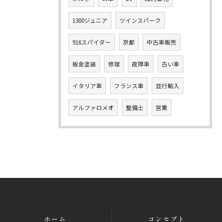
1300ジュニア
ツインスパーク
916スパイダー
京都
中古車販売
板金塗装
修理
故障車
古い車
イタリア車
フランス車
並行輸入
アルファロメオ
整備士
営業
ホーム
コンセプト