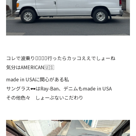
コレで波乗り🏄‍♀️🏄‍♂️行ったらカッコええでしょーね
気分はAMERICAN🇺🇸
made in USAに関心がある私
サングラス🕶はRay-Ban、デニムもmade in USA
その他色々 しょーぶないこだわり