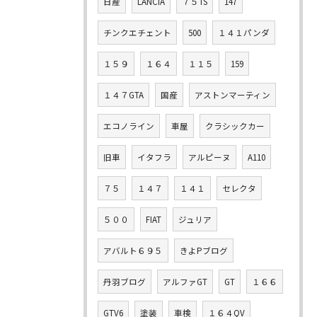
日産
LANCIA
７５TS
147
チンクエチェント
500
１４１パンダ
１５９
１６４
１１５
159
１４７GTA
国産
アストンマーティン
エコノライン
車屋
クラシックカー
旧車
イタフラ
アルピーヌ
A110
７５
１４７
１４１
セレクタ
５００
FIAT
ジュリア
アバルト６９５
きよPブログ
丹羽ブログ
アルファGT
GT
１６６
GTV6
塗装
車検
１６４QV