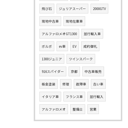
飛び石
ジュリアスーパー
2000GTV
現地中古車
現地在庫車
アルファロメオGT1300
並行輸入車
ボルボ
ev車
EV
成約御礼
1300ジュニア
ツインスパーク
916スパイダー
京都
中古車販売
板金塗装
修理
故障車
古い車
イタリア車
フランス車
並行輸入
アルファロメオ
整備士
営業