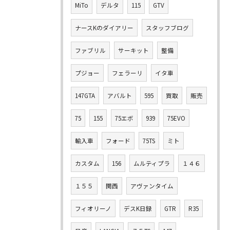
MiTo
デルタ
115
GTV
ナースKのダイアリー
スタッフブログ
ファブリル
サーキット
整備
プジョー
フェラーリ
イタ車
147GTA
アバルト
595
買取
販売
75
155
75エボ
939
75EVO
輸入車
フォード
75TS
ミト
カスタム
156
ムルティプラ
１４６
１５５
関西
アヴァンタイム
フィオリーノ
デスK日録
GTR
R35