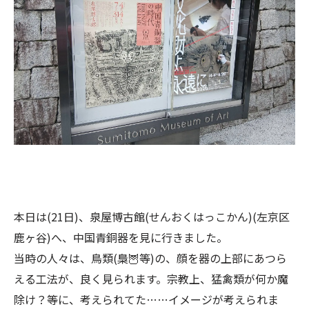
本日は(21日)、泉屋博古館(せんおくはっこかん)(左京区
鹿ヶ谷)へ、中国青銅器を見に行きました。
当時の人々は、鳥類(梟🦉等)の、顔を器の上部にあつら
える工法が、良く見られます。宗教上、猛禽類が何か魔
除け？等に、考えられてた……イメージが考えられま