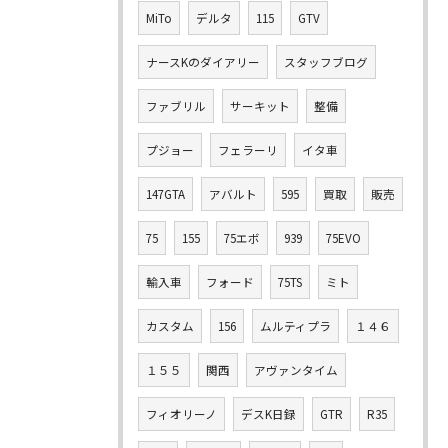
MiTo
デルタ
115
GTV
ナースKのダイアリー
スタッフブログ
ファブリル
サーキット
整備
プジョー
フェラーリ
イタ車
147GTA
アバルト
595
買取
販売
75
155
75エボ
939
75EVO
輸入車
フォード
75TS
ミト
カスタム
156
ムルティプラ
１４６
１５５
関西
アヴァンタイム
フィオリーノ
デスK日録
GTR
R35