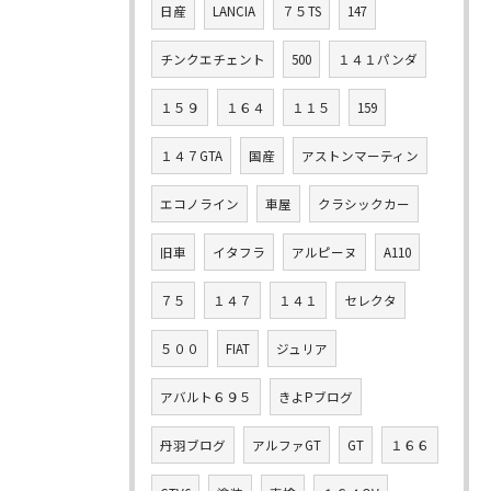
日産
LANCIA
７５TS
147
チンクエチェント
500
１４１パンダ
１５９
１６４
１１５
159
１４７GTA
国産
アストンマーティン
エコノライン
車屋
クラシックカー
旧車
イタフラ
アルピーヌ
A110
７５
１４７
１４１
セレクタ
５００
FIAT
ジュリア
アバルト６９５
きよPブログ
丹羽ブログ
アルファGT
GT
１６６