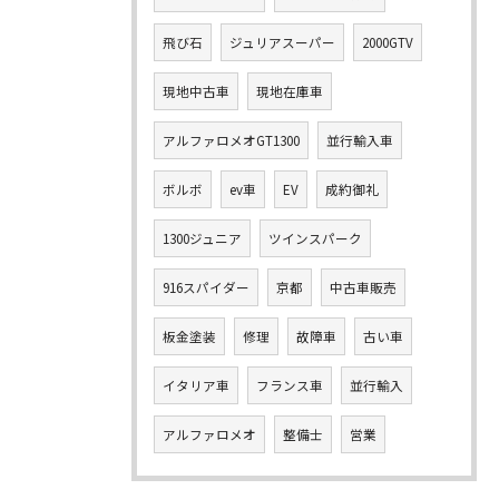
飛び石
ジュリアスーパー
2000GTV
現地中古車
現地在庫車
アルファロメオGT1300
並行輸入車
ボルボ
ev車
EV
成約御礼
1300ジュニア
ツインスパーク
916スパイダー
京都
中古車販売
板金塗装
修理
故障車
古い車
イタリア車
フランス車
並行輸入
アルファロメオ
整備士
営業